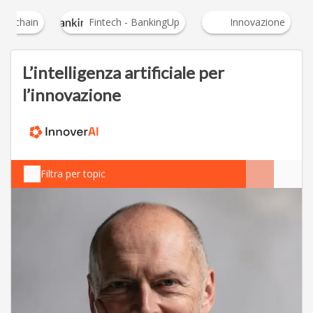
lockchain
Fintech - BankingUp
Innovazione
L’intelligenza artificiale per
l’innovazione
Filtra per topic