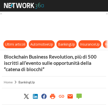
Blockchain Business Revolution, più 
Ultimi articoli
AutomotiveUp
BankingUp
InsuranceUp
Re
Blockchain Business Revolution, più di 500
iscritti all’evento sulle opportunità della
“catena di blocchi”
Home
BankingUp