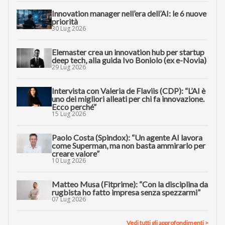
Innovation manager nell’era dell’AI: le 6 nuove
priorità
30 Lug 2026
Elemaster crea un innovation hub per startup
deep tech, alla guida Ivo Boniolo (ex e-Novia)
29 Lug 2026
Intervista con Valeria de Flaviis (CDP): “L’AI è
uno dei migliori alleati per chi fa innovazione.
Ecco perché”
15 Lug 2026
Paolo Costa (Spindox): “Un agente AI lavora
come Superman, ma non basta ammirarlo per
creare valore”
10 Lug 2026
Matteo Musa (Fitprime): “Con la disciplina da
rugbista ho fatto impresa senza spezzarmi”
07 Lug 2026
Vedi tutti gli approfondimenti >