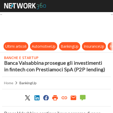
Banca Valsabbina prosegue gli inve
Ultimi articoli
AutomotiveUp
BankingUp
InsuranceUp
Re
BANCHE E STARTUP
Banca Valsabbina prosegue gli investimenti
in fintech con Prestiamoci SpA (P2P lending)
Home
BankingUp