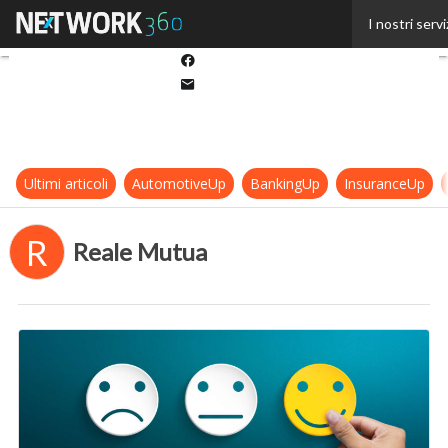
Twitter
I nostri servi
Linkedin
Facebook
Email
Ultimi articoli
AutomotiveUp
BankingUp
InsuranceUp
R
Reale Mutua