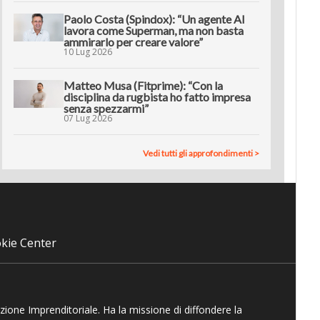
Paolo Costa (Spindox): “Un agente AI
lavora come Superman, ma non basta
ammirarlo per creare valore”
10 Lug 2026
Matteo Musa (Fitprime): “Con la
disciplina da rugbista ho fatto impresa
senza spezzarmi”
07 Lug 2026
Vedi tutti gli approfondimenti >
kie Center
azione Imprenditoriale. Ha la missione di diffondere la