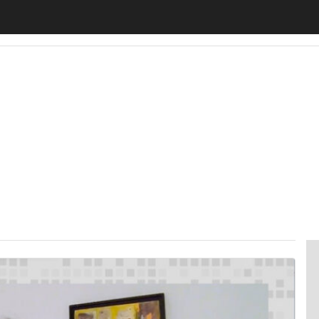
motiveUp
BankingUp
InsuranceUp
RetailUp
SmartM