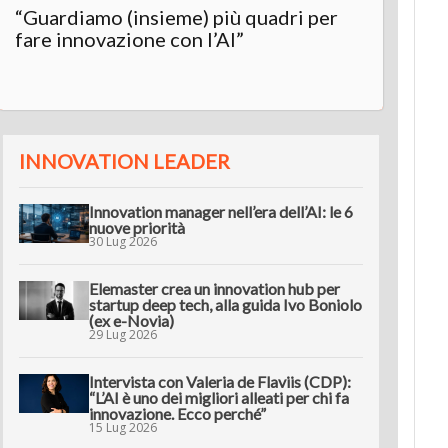
“Guardiamo (insieme) più quadri per
Inter
fare innovazione con l’AI”
“L’AI 
innov
INNOVATION LEADER
Innovation manager nell’era dell’AI: le 6
nuove priorità
30 Lug 2026
Elemaster crea un innovation hub per
startup deep tech, alla guida Ivo Boniolo
(ex e-Novia)
29 Lug 2026
Intervista con Valeria de Flaviis (CDP):
“L’AI è uno dei migliori alleati per chi fa
innovazione. Ecco perché”
15 Lug 2026