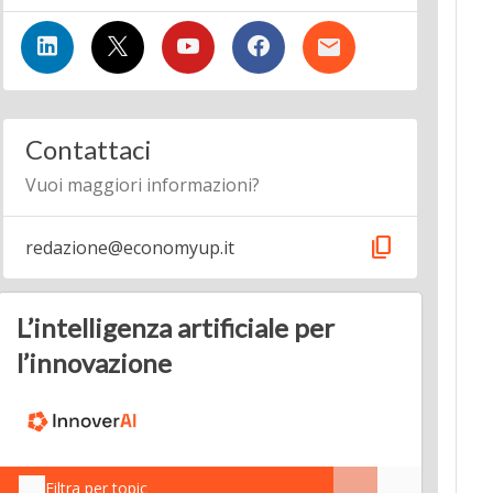
Contattaci
Vuoi maggiori informazioni?
content_copy
redazione@economyup.it
L’intelligenza artificiale per
l’innovazione
Filtra per topic