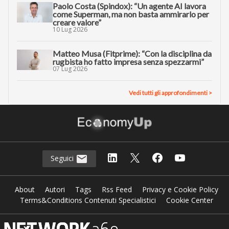
Paolo Costa (Spindox): “Un agente AI lavora
come Superman, ma non basta ammirarlo per
creare valore”
10 Lug 2026
Matteo Musa (Fitprime): “Con la disciplina da
rugbista ho fatto impresa senza spezzarmi”
07 Lug 2026
Vedi tutti gli approfondimenti >
Seguici
About
Autori
Tags
Rss Feed
Privacy e Cookie Policy
Terms&Conditions Contenuti Specialistici
Cookie Center