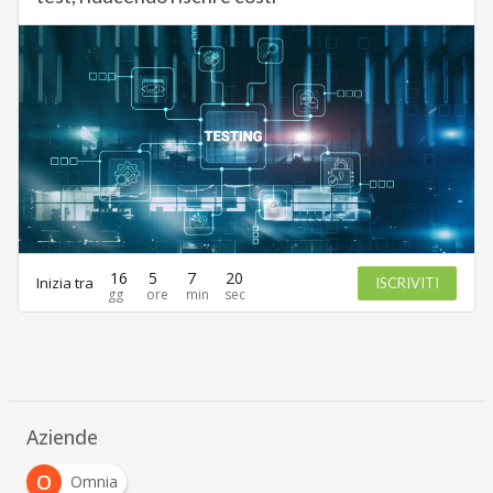
16
5
7
20
Inizia tra
ISCRIVITI
Aziende
O
Omnia