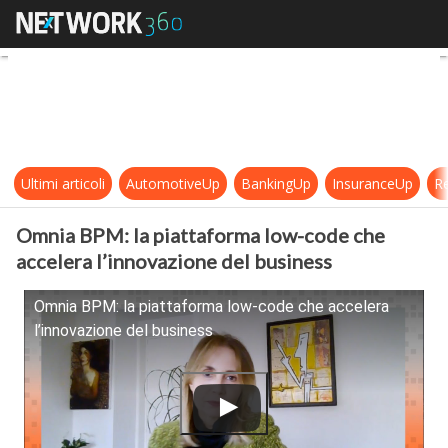
Omnia BPM: la piattaforma low-cod
Ultimi articoli
AutomotiveUp
BankingUp
InsuranceUp
Re
Omnia BPM: la piattaforma low-code che
accelera l’innovazione del business
Omnia BPM: la piattaforma low-code che accelera
l’innovazione del business