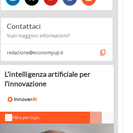
Contattaci
Vuoi maggiori informazioni?
content_copy
redazione@economyup.it
L’intelligenza artificiale per
l’innovazione
Filtra per topic