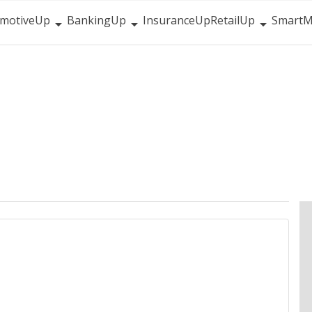
motiveUp
BankingUp
InsuranceUp
RetailUp
SmartM