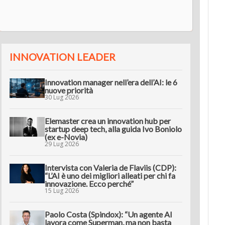
innov
INNOVATION LEADER
Innovation manager nell’era dell’AI: le 6
nuove priorità
30 Lug 2026
Elemaster crea un innovation hub per
startup deep tech, alla guida Ivo Boniolo
(ex e-Novia)
29 Lug 2026
Intervista con Valeria de Flaviis (CDP):
“L’AI è uno dei migliori alleati per chi fa
innovazione. Ecco perché”
15 Lug 2026
Paolo Costa (Spindox): “Un agente AI
lavora come Superman, ma non basta