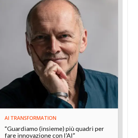
AI TRANSFORMATION
INNOV
“Guardiamo (insieme) più quadri per
Inter
fare innovazione con l’AI”
“L’AI 