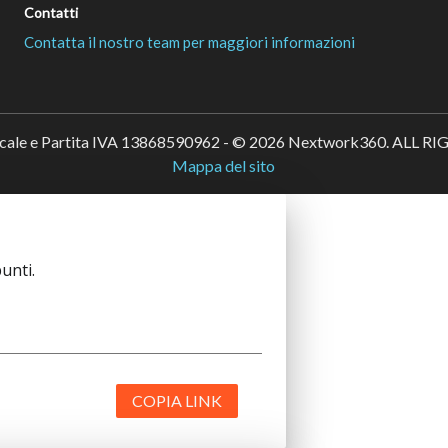
Contatti
Contatta il nostro team per maggiori informazioni
scale e Partita IVA 13868590962 - © 2026 Nextwork360. ALL 
Mappa del sito
unti.
COPIA LINK