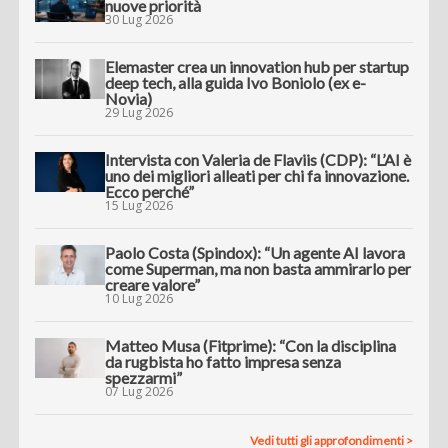
nuove priorità
30 Lug 2026
Elemaster crea un innovation hub per startup
deep tech, alla guida Ivo Boniolo (ex e-
Novia)
29 Lug 2026
Intervista con Valeria de Flaviis (CDP): “L’AI è
uno dei migliori alleati per chi fa innovazione.
Ecco perché”
15 Lug 2026
Paolo Costa (Spindox): “Un agente AI lavora
come Superman, ma non basta ammirarlo per
creare valore”
10 Lug 2026
Matteo Musa (Fitprime): “Con la disciplina
da rugbista ho fatto impresa senza
spezzarmi”
07 Lug 2026
Vedi tutti gli approfondimenti >