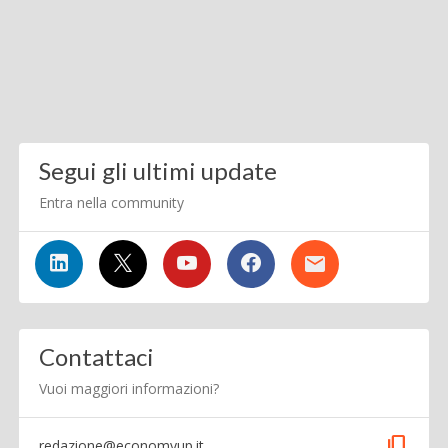
Segui gli ultimi update
Entra nella community
Contattaci
Vuoi maggiori informazioni?
content_copy
redazione@economyup.it