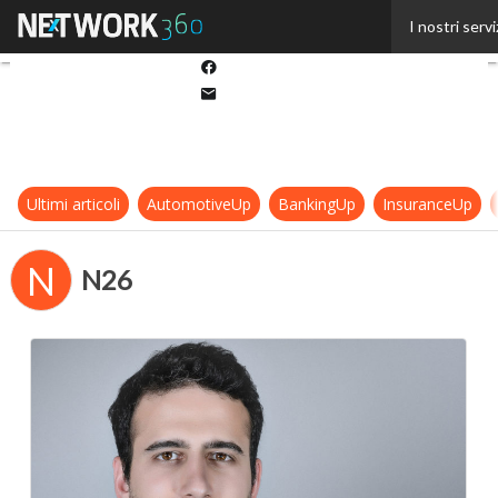
Twitter
I nostri servi
Linkedin
Facebook
Email
Ultimi articoli
AutomotiveUp
BankingUp
InsuranceUp
N
N26