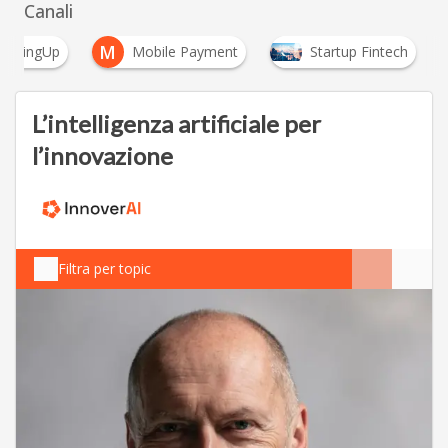
Canali
M
BankingUp
Mobile Payment
Startup Fintech
L’intelligenza artificiale per
l’innovazione
Filtra per topic