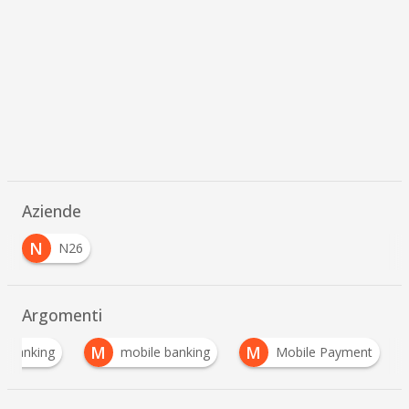
Aziende
N
N26
Argomenti
M
M
al Banking
mobile banking
Mobile Payment