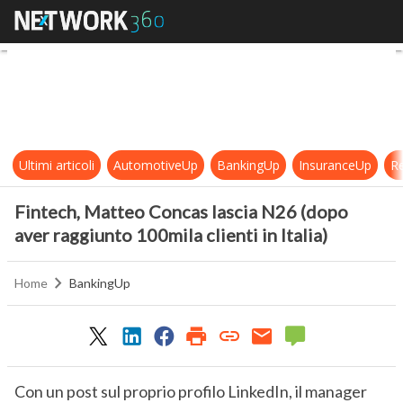
Fintech, Matteo Concas lascia N26 (
Ultimi articoli
AutomotiveUp
BankingUp
InsuranceUp
Re
Fintech, Matteo Concas lascia N26 (dopo
aver raggiunto 100mila clienti in Italia)
Home
BankingUp
Con un post sul proprio profilo LinkedIn, il manager