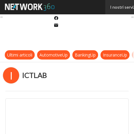
Twitter
I nostri servi
Linkedin
Facebook
Email
Ultimi articoli
AutomotiveUp
BankingUp
InsuranceUp
I
ICTLAB