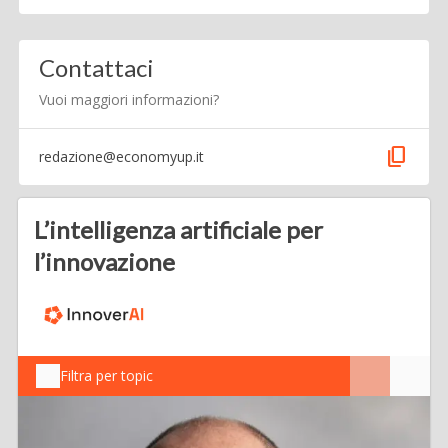
Contattaci
Vuoi maggiori informazioni?
content_copy
redazione@economyup.it
L’intelligenza artificiale per
l’innovazione
Filtra per topic