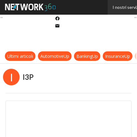
Twitter
I nostri servi
Linkedin
Facebook
Email
Ultimi articoli
AutomotiveUp
BankingUp
InsuranceUp
I
I3P