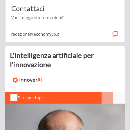
Contattaci
Vuoi maggiori informazioni?
content_copy
redazione@economyup.it
L’intelligenza artificiale per
l’innovazione
Filtra per topic