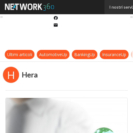
Twitter
I nostri servi
Linkedin
Facebook
Email
Ultimi articoli
AutomotiveUp
BankingUp
InsuranceUp
H
Hera