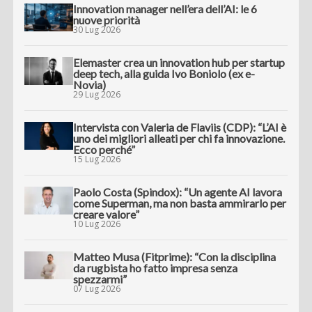
Innovation manager nell’era dell’AI: le 6
nuove priorità
30 Lug 2026
Elemaster crea un innovation hub per startup
deep tech, alla guida Ivo Boniolo (ex e-
Novia)
29 Lug 2026
Intervista con Valeria de Flaviis (CDP): “L’AI è
uno dei migliori alleati per chi fa innovazione.
Ecco perché”
15 Lug 2026
Paolo Costa (Spindox): “Un agente AI lavora
come Superman, ma non basta ammirarlo per
creare valore”
10 Lug 2026
Matteo Musa (Fitprime): “Con la disciplina
da rugbista ho fatto impresa senza
spezzarmi”
07 Lug 2026