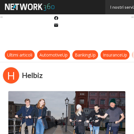
Twitter
I nostri servi
Linkedin
Facebook
Email
Ultimi articoli
AutomotiveUp
BankingUp
InsuranceUp
H
Helbiz