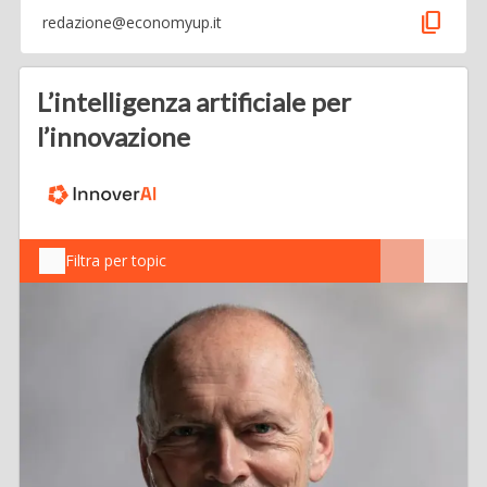
content_copy
redazione@economyup.it
L’intelligenza artificiale per
l’innovazione
Filtra per topic