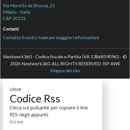
Via Moretto da Brescia, 22
Milano - Italia
CAP 20133
Contatti
Contatta il nostro team per maggiori informazioni
Nextwork360 - Codice fiscale e Partita IVA 13868590962 - ©
2026 Nextwork360. ALL RIGHTS RESERVED. ISP AWS
Mappa del sito
close
Codice Rss
Clicca sul pulsante per copiare il link
RSS negli appunti.
RSS link