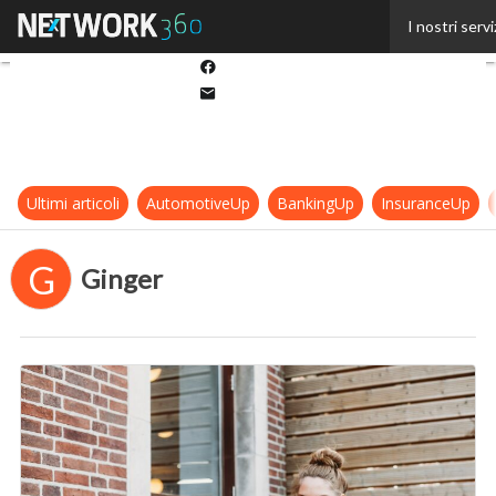
Twitter
I nostri servi
Linkedin
Facebook
Email
Ultimi articoli
AutomotiveUp
BankingUp
InsuranceUp
G
Ginger