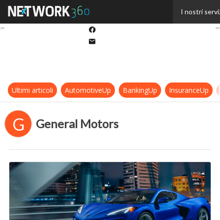
Twitter
I nostri servi
Linkedin
Facebook
Email
Ultimi articoli
AutomotiveUp
BankingUp
InsuranceUp
G
General Motors