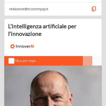
content_copy
redazione@economyup.it
L’intelligenza artificiale per
l’innovazione
Filtra per topic