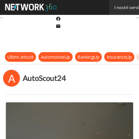
Twitter
I nostri servi
Linkedin
Facebook
Email
Ultimi articoli
AutomotiveUp
BankingUp
InsuranceUp
A
AutoScout24