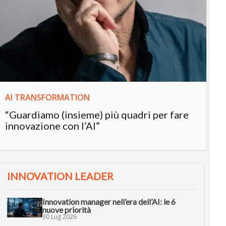
IN
In
“L
in
AI TRANSFORMATION
“Guardiamo (insieme) più quadri per fare
innovazione con l’AI”
INNOVATION LEADER
Innovation manager nell’era dell’AI: le 6
nuove priorità
30 Lug 2026