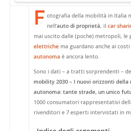
F
otografia della mobilità in Italia n
nell’
auto di proprietà
, il
car shari
mai uscito dalle (poche) metropoli, le
elettriche
ma guardano anche ai costi d
autonoma
è ancora lento.
Sono i dati – a tratti sorprendenti – d
mobility 2030 – I nuovi orizzonti della 
autonoma: tante strade, un unico fut
1000 consumatori rappresentativi della
rivenditori e 7 esperti intervistati in
Indice degli argomenti