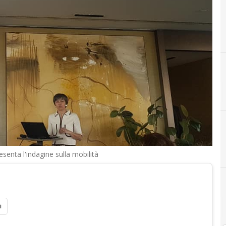
A
Auto a guida autonoma
senta l'indagine sulla mobilità
Auto elettrica
i