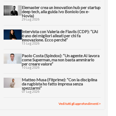
Elemaster crea un innovation hub per startup
deep tech, alla guida Ivo Boniolo (ex e-
Novia)
29 Lug 2026
Intervista con Valeria de Flaviis (CDP): “L’AI
è uno dei migliori alleati per chi fa
innovazione. Ecco perché”
15 Lug 2026
Paolo Costa (Spindox): “Un agente AI lavora
come Superman, ma non basta ammirarlo
per creare valore”
10 Lug 2026
Matteo Musa (Fitprime): “Con la disciplina
da rugbista ho fatto impresa senza
spezzarmi”
07 Lug 2026
Vedi tutti gli approfondimenti >