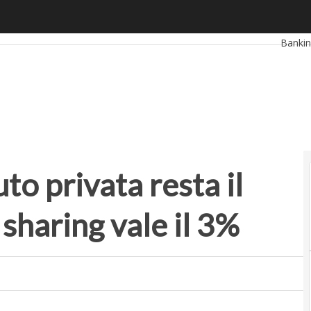
to privata resta il primo mezzo e il car sharing vale il 3%
Ultimi 
Banki
Retail
Propt
auto privata resta il
 sharing vale il 3%