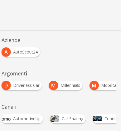
Aziende
A
AutoScout24
Argomenti
D
M
M
Driverless Car
Millennials
Mobilità sosteni
Canali
AutomotiveUp
Car Sharing
Connected Ca