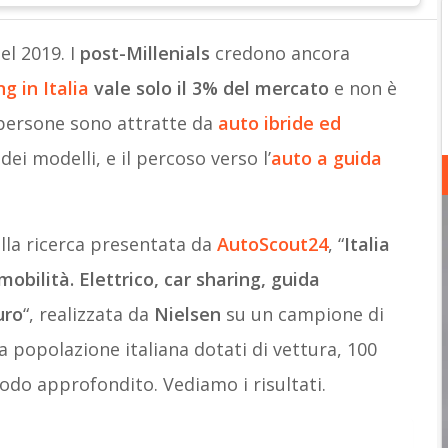
el 2019. I
post-Millenials
credono ancora
ng in Italia
vale solo il 3% del mercato
e non è
 persone sono attratte da
auto ibride ed
ei modelli, e il percoso verso l’
auto a guida
ella ricerca presentata da
AutoScout24
, “
Italia
mobilità. Elettrico, car sharing, guida
uro
“, realizzata da
Nielsen
su un campione di
 popolazione italiana dotati di vettura, 100
 modo approfondito. Vediamo i risultati.