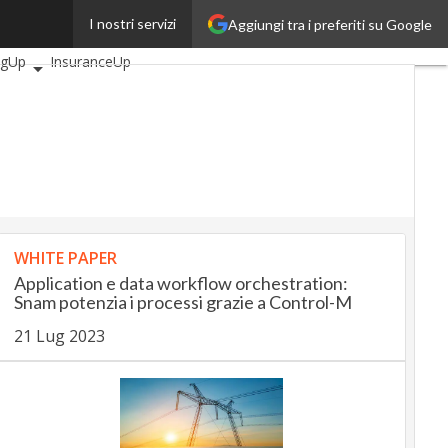
I nostri servizi
Aggiungi tra i preferiti su Google
articoli
AutomotiveUp
ngUp
InsuranceUp
Up
SmartMobilityUp
ech
Startup
WHITE PAPER
Application e data workflow orchestration:
Snam potenzia i processi grazie a Control-M
21 Lug 2023