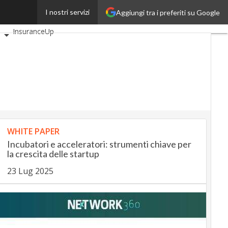
I nostri servizi
Aggiungi tra i preferiti su Google
oli
AutomotiveUp
p
InsuranceUp
SmartMobilityUp
tartup
WHITE PAPER
Incubatori e acceleratori: strumenti chiave per
la crescita delle startup
23 Lug 2025