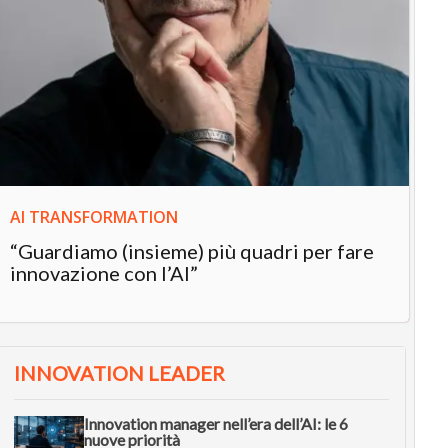
IN
In
“L
in
AI TRANSFORMATION
“Guardiamo (insieme) più quadri per fare
innovazione con l’AI”
INNOVATION LEADER
Innovation manager nell’era dell’AI: le 6
nuove priorità