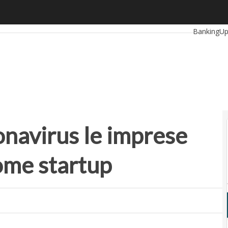
avirus le imprese devono ragionare come startup
Ultimi artic
BankingU
RetailUp
Proptech
S
navirus le imprese
ome startup