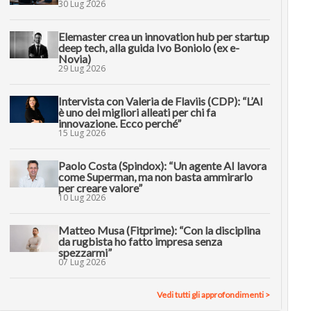
30 Lug 2026
Elemaster crea un innovation hub per startup
deep tech, alla guida Ivo Boniolo (ex e-
Novia)
29 Lug 2026
Intervista con Valeria de Flaviis (CDP): “L’AI
è uno dei migliori alleati per chi fa
innovazione. Ecco perché”
15 Lug 2026
Paolo Costa (Spindox): “Un agente AI lavora
come Superman, ma non basta ammirarlo
per creare valore”
10 Lug 2026
Matteo Musa (Fitprime): “Con la disciplina
da rugbista ho fatto impresa senza
spezzarmi”
07 Lug 2026
Vedi tutti gli approfondimenti >