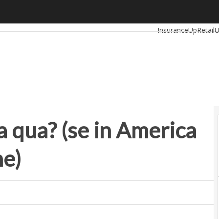
qua? (se in America c’è piena occupazione)
Ultimi articoli
Autom
InsuranceUp
Retail
Proptech
Startup
a qua? (se in America
ne)