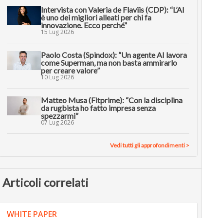
Intervista con Valeria de Flaviis (CDP): “L’AI
è uno dei migliori alleati per chi fa
innovazione. Ecco perché”
15 Lug 2026
Paolo Costa (Spindox): “Un agente AI lavora
come Superman, ma non basta ammirarlo
per creare valore”
10 Lug 2026
Matteo Musa (Fitprime): “Con la disciplina
da rugbista ho fatto impresa senza
spezzarmi”
07 Lug 2026
Vedi tutti gli approfondimenti >
Articoli correlati
WHITE PAPER