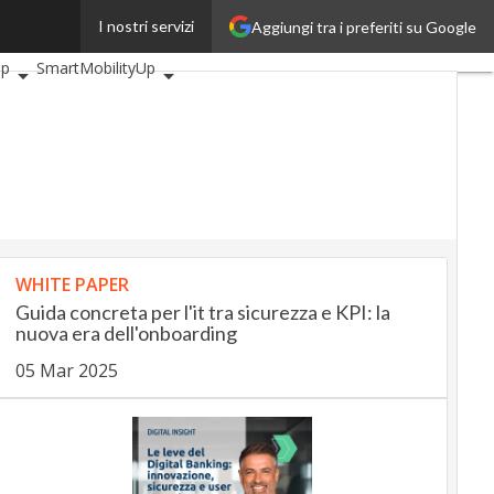
I nostri servizi
Aggiungi tra i preferiti su Google
otiveUp
BankingUp
Up
SmartMobilityUp
WHITE PAPER
Guida concreta per l'it tra sicurezza e KPI: la
nuova era dell'onboarding
05 Mar 2025