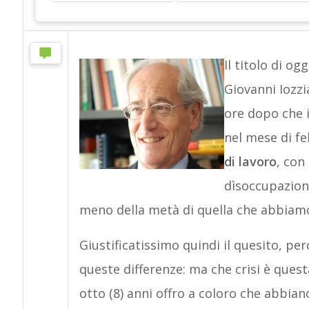
Il titolo di og
Giovanni Iozzi
ore dopo che i
nel mese di f
di lavoro
, con
dìsoccupazion
meno della metà di quella che abbiam
Giustificatissimo quindi il quesito, pe
queste differenze: ma che crisi è ques
otto (8) anni offro a coloro che abbiano