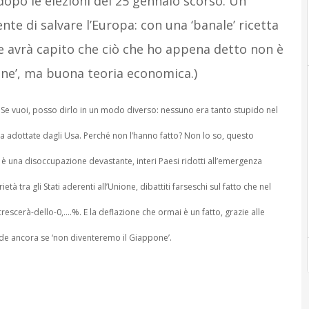
opo le elezioni del 25 gennaio scorso. Un
e di salvare l’Europa: con una ‘banale’ ricetta
e avrà capito che ciò che ho appena detto non è
one’, ma buona teoria economica.)
a. Se vuoi, posso dirlo in un modo diverso: nessuno era tanto stupido nel
ica adottate dagli Usa. Perché non l’hanno fatto? Non lo so, questo
o è una disoccupazione devastante, interi Paesi ridotti all’emergenza
 tra gli Stati aderenti all’Unione, dibattiti farseschi sul fatto che nel
rescerà-dello-0,….%. E la deflazione che ormai è un fatto, grazie alle
iede ancora se ‘non diventeremo il Giappone’.