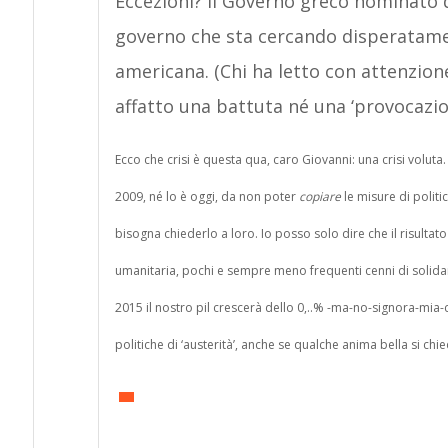
Eccezioni? Il Governo greco nominato d
governo che sta cercando disperatament
americana. (Chi ha letto con attenzion
affatto una battuta né una ‘provocazi
Ecco che crisi è questa qua, caro Giovanni: una crisi volut
2009, né lo è oggi, da non poter
copiare
le misure di polit
bisogna chiederlo a loro. Io posso solo dire che il risultat
umanitaria, pochi e sempre meno frequenti cenni di solidarietà
2015 il nostro pil crescerà dello 0,..% -ma-no-signora-mia-c
politiche di ‘austerità’, anche se qualche anima bella si ch