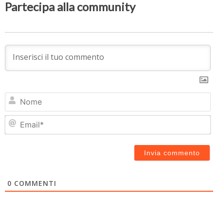
Partecipa alla community
N
Em
0
COMMENTI