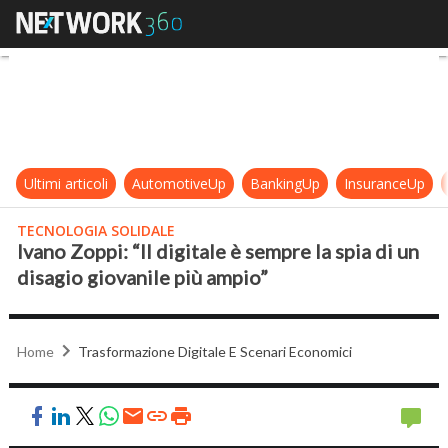
Ivano Zoppi: “Il digitale è sempre l
Ultimi articoli
AutomotiveUp
BankingUp
InsuranceUp
TECNOLOGIA SOLIDALE
Ivano Zoppi: “Il digitale è sempre la spia di un
disagio giovanile più ampio”
Home
Trasformazione Digitale E Scenari Economici