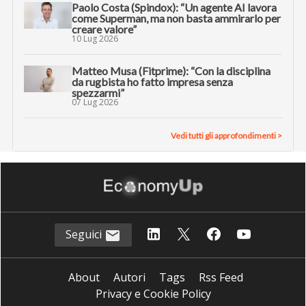
Paolo Costa (Spindox): “Un agente AI lavora
come Superman, ma non basta ammirarlo per
creare valore”
10 Lug 2026
Matteo Musa (Fitprime): “Con la disciplina
da rugbista ho fatto impresa senza
spezzarmi”
07 Lug 2026
Vedi tutti gli approfondimenti >
Seguici
About
Autori
Tags
Rss Feed
Privacy e Cookie Policy