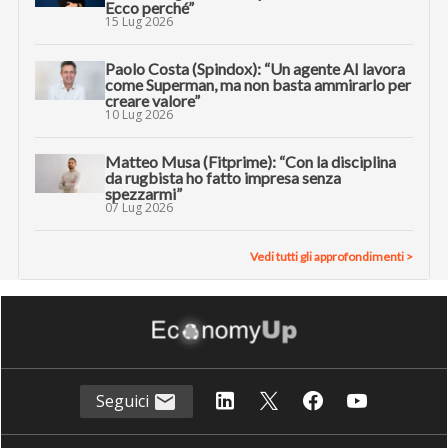
Ecco perché”
15 Lug 2026
Paolo Costa (Spindox): “Un agente AI lavora
come Superman, ma non basta ammirarlo per
creare valore”
10 Lug 2026
Matteo Musa (Fitprime): “Con la disciplina
da rugbista ho fatto impresa senza
spezzarmi”
07 Lug 2026
Vedi tutti gli approfondimenti >
Seguici