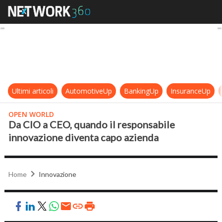
Da CIO a CEO, quando il responsab
Ultimi articoli
AutomotiveUp
BankingUp
InsuranceUp
OPEN WORLD
Da CIO a CEO, quando il responsabile
innovazione diventa capo azienda
Home
Innovazione