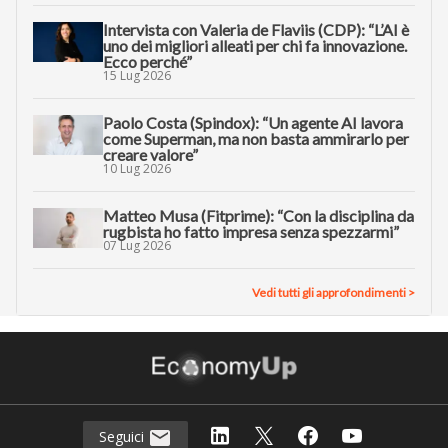
Intervista con Valeria de Flaviis (CDP): “L’AI è
uno dei migliori alleati per chi fa innovazione.
Ecco perché”
15 Lug 2026
Paolo Costa (Spindox): “Un agente AI lavora
come Superman, ma non basta ammirarlo per
creare valore”
10 Lug 2026
Matteo Musa (Fitprime): “Con la disciplina da
rugbista ho fatto impresa senza spezzarmi”
07 Lug 2026
Vedi tutti gli approfondimenti >
Seguici