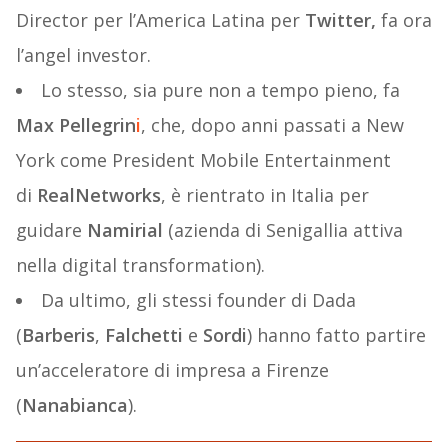
Director per l’America Latina per
Twitter
,
fa ora
l’angel investor.
Lo stesso, sia pure non a tempo pieno, fa
Max Pellegrin
i
, che, dopo anni passati a New
York come President Mobile Entertainment
di
RealNetworks
, è rientrato in Italia per
guidare
Namirial
(azienda di Senigallia attiva
nella digital transformation).
Da ultimo, gli stessi founder di Dada
(
Barberis
,
Falchetti
e
Sordi
) hanno fatto partire
un’acceleratore di impresa a Firenze
(
Nanabianca
).