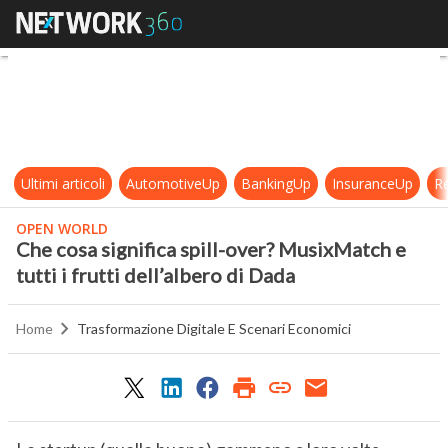
Che cosa significa spill-over? Musix
Ultimi articoli
AutomotiveUp
BankingUp
InsuranceUp
Re
OPEN WORLD
Che cosa significa spill-over? MusixMatch e
tutti i frutti dell’albero di Dada
Home
Trasformazione Digitale E Scenari Economici