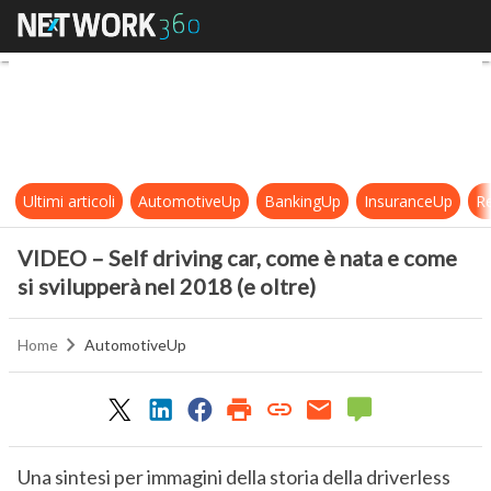
VIDEO – Self driving car, come è na
Ultimi articoli
AutomotiveUp
BankingUp
InsuranceUp
Re
VIDEO – Self driving car, come è nata e come
si svilupperà nel 2018 (e oltre)
Home
AutomotiveUp
Una sintesi per immagini della storia della driverless