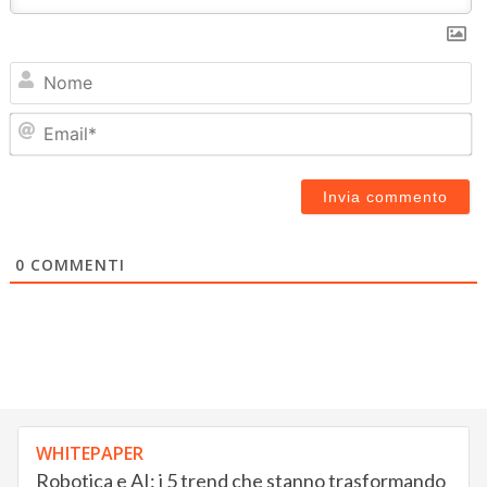
N
Em
0
COMMENTI
WHITEPAPER
Robotica e AI: i 5 trend che stanno trasformando