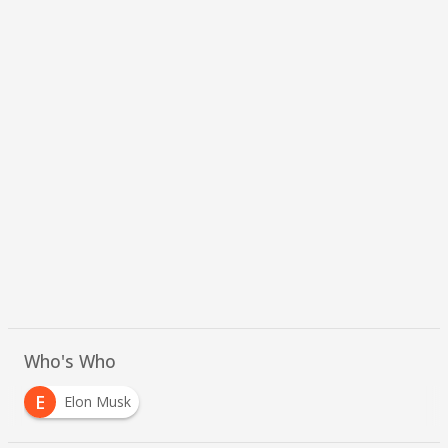
Who's Who
E
Elon Musk