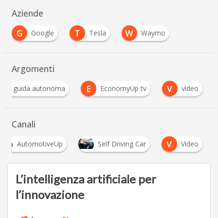
Aziende
G
T
W
Google
Tesla
Waymo
Argomenti
E
V
to a guida autonoma
EconomyUp tv
video
Canali
V
AutomotiveUp
Self Driving Car
Video
L’intelligenza artificiale per
l’innovazione