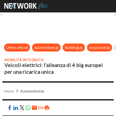
Veicoli elettrici: l’alleanza di 4 big
Ultimi articoli
AutomotiveUp
BankingUp
InsuranceUp
MOBILITÀ INTEGRATA
Veicoli elettrici: l’alleanza di 4 big europei
per una ricarica unica
Home
AutomotiveUp