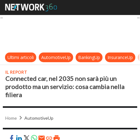
Connected car, nel 2035 non sarà pi
Ultimi articoli
AutomotiveUp
BankingUp
InsuranceUp
IL REPORT
Connected car, nel 2035 non sarà più un
prodotto ma un servizio: cosa cambia nella
filiera
Home
AutomotiveUp