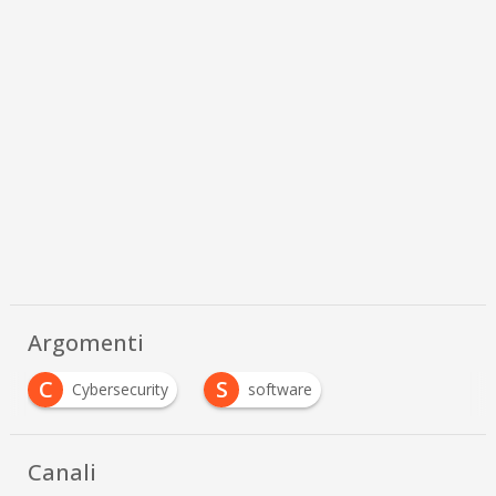
Argomenti
C
S
Cybersecurity
software
Canali