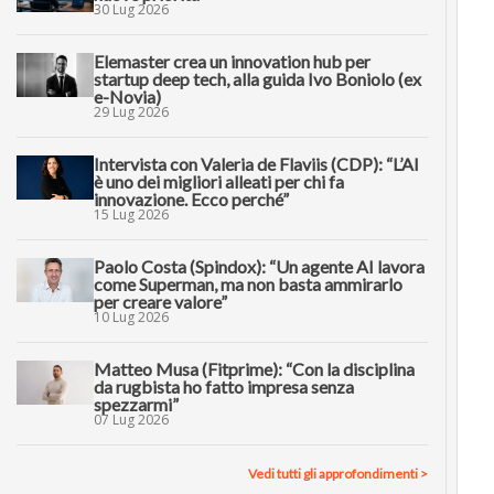
30 Lug 2026
Elemaster crea un innovation hub per
startup deep tech, alla guida Ivo Boniolo (ex
e-Novia)
29 Lug 2026
Intervista con Valeria de Flaviis (CDP): “L’AI
è uno dei migliori alleati per chi fa
innovazione. Ecco perché”
15 Lug 2026
Paolo Costa (Spindox): “Un agente AI lavora
come Superman, ma non basta ammirarlo
per creare valore”
10 Lug 2026
Matteo Musa (Fitprime): “Con la disciplina
da rugbista ho fatto impresa senza
spezzarmi”
07 Lug 2026
Vedi tutti gli approfondimenti >