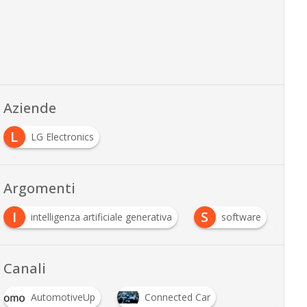
Aziende
L
LG Electronics
Argomenti
I
S
intelligenza artificiale generativa
software
Canali
AutomotiveUp
Connected Car