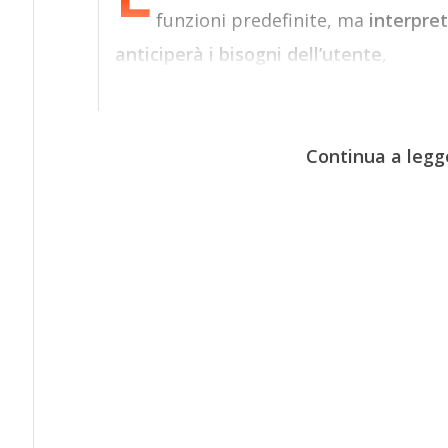
funzioni predefinite, ma
interpret
anticiperà i bisogni dell’utente
,
Continua a legg