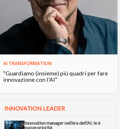
IN
In
“L
in
AI TRANSFORMATION
“Guardiamo (insieme) più quadri per fare
innovazione con l’AI”
INNOVATION LEADER
Innovation manager nell’era dell’AI: le 6
nuove priorità