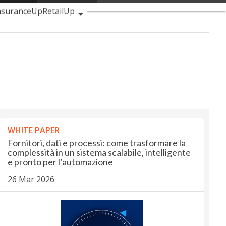
I nostri servizi
Aggiungi tra i preferiti su Google
tomotiveUp
nsuranceUp
RetailUp
p
Proptech
Startup
WHITE PAPER
Fornitori, dati e processi: come trasformare la
complessità in un sistema scalabile, intelligente
e pronto per l’automazione
26 Mar 2026