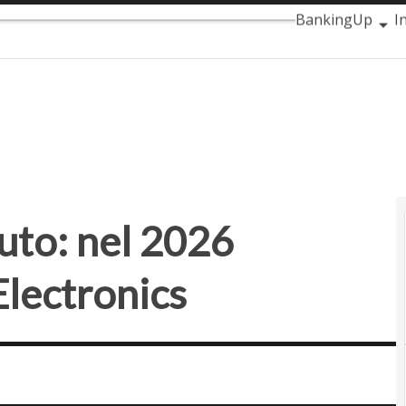
to: nel 2026 l’innovazione di LG Electronics
Ultimi articoli
Au
BankingUp
I
SmartMobilityU
auto: nel 2026
Electronics