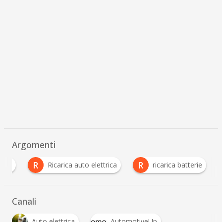
Argomenti
R
R
tale
Ricarica auto elettrica
ricarica batterie
Canali
Auto elettrica
AutomotiveUp