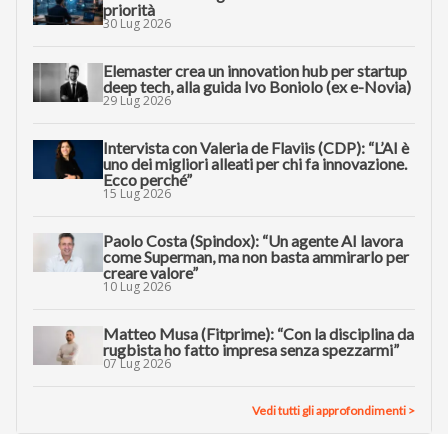
priorità
30 Lug 2026
Elemaster crea un innovation hub per startup
deep tech, alla guida Ivo Boniolo (ex e-Novia)
29 Lug 2026
Intervista con Valeria de Flaviis (CDP): “L’AI è
uno dei migliori alleati per chi fa innovazione.
Ecco perché”
15 Lug 2026
Paolo Costa (Spindox): “Un agente AI lavora
come Superman, ma non basta ammirarlo per
creare valore”
10 Lug 2026
Matteo Musa (Fitprime): “Con la disciplina da
rugbista ho fatto impresa senza spezzarmi”
07 Lug 2026
Vedi tutti gli approfondimenti >