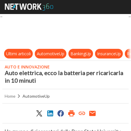
Auto elettrica, ecco la batteria per 
Ultimi articoli
AutomotiveUp
BankingUp
InsuranceUp
Re
AUTO E INNOVAZIONE
Auto elettrica, ecco la batteria per ricaricarla
in 10 minuti
Home
AutomotiveUp