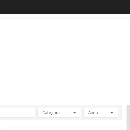
motiveUp
BankingUp
InsuranceUp
RetailUp
SmartM
Categoria
Anno