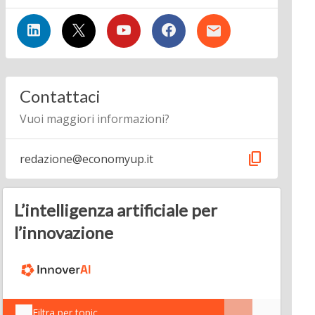
Contattaci
Vuoi maggiori informazioni?
content_copy
redazione@economyup.it
L’intelligenza artificiale per
l’innovazione
Filtra per topic