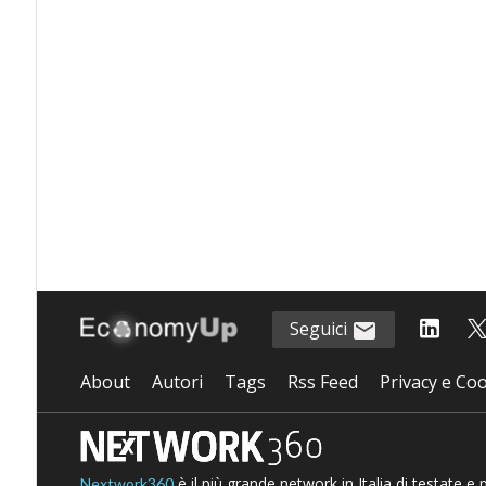
Seguici
About
Autori
Tags
Rss Feed
Privacy e Coo
è il più grande network in Italia di testate e
Nextwork360