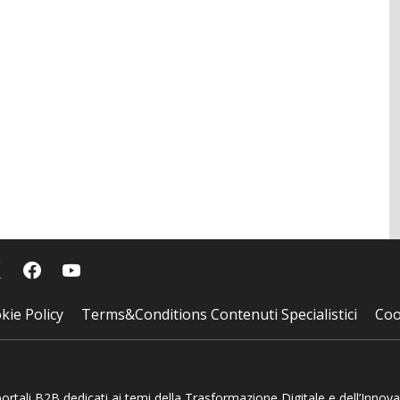
kie Policy
Terms&Conditions Contenuti Specialistici
Coo
 portali B2B dedicati ai temi della Trasformazione Digitale e dell’Innov