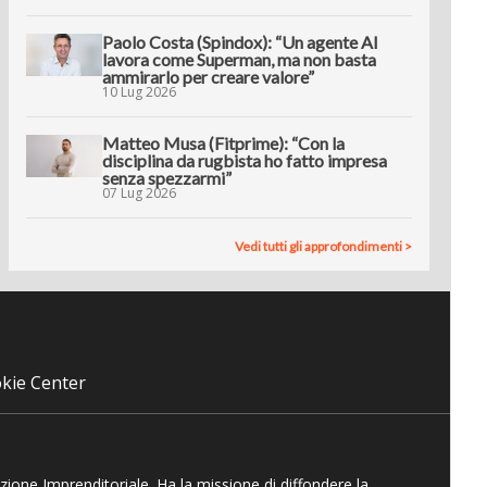
Paolo Costa (Spindox): “Un agente AI
lavora come Superman, ma non basta
ammirarlo per creare valore”
10 Lug 2026
Matteo Musa (Fitprime): “Con la
disciplina da rugbista ho fatto impresa
senza spezzarmi”
07 Lug 2026
Vedi tutti gli approfondimenti >
kie Center
azione Imprenditoriale. Ha la missione di diffondere la