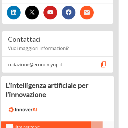
Contattaci
Vuoi maggiori informazioni?
content_copy
redazione@economyup.it
L’intelligenza artificiale per
l’innovazione
Filtra per topic