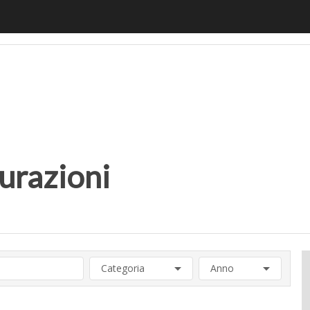
motiveUp
BankingUp
InsuranceUp
RetailUp
SmartM
urazioni
Categoria
Anno