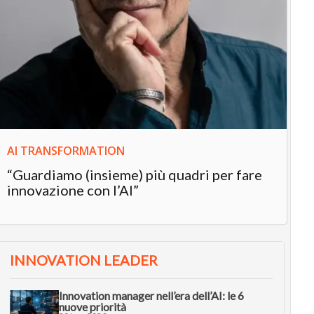
AI TRANSFORMATION
IN
“Guardiamo (insieme) più quadri per fare
In
innovazione con l’AI”
“L
in
INNOVATION LEADER
Innovation manager nell’era dell’AI: le 6
nuove priorità