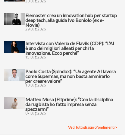
30 Lug 2026
Elemaster crea un innovation hub per startup
deep tech, alla guida Ivo Boniolo (ex e-
Novia)
29 Lug 2026
Intervista con Valeria de Flaviis (CDP): “L’AI
è uno dei migliori alleati per chi fa
innovazione. Ecco perché”
15 Lug 2026
Paolo Costa (Spindox): “Un agente AI lavora
come Superman, ma non basta ammirarlo
per creare valore”
10 Lug 2026
Matteo Musa (Fitprime): “Con la disciplina
da rugbista ho fatto impresa senza
spezzarmi”
07 Lug 2026
Vedi tutti gli approfondimenti >