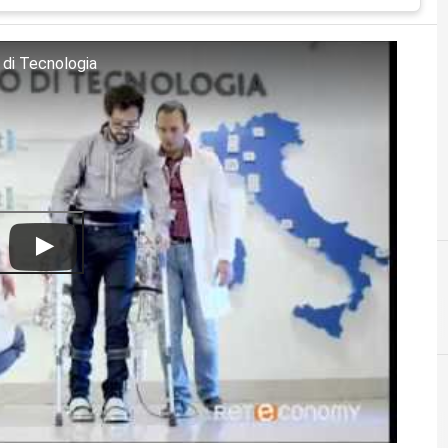
 di Tecnologia
E
EconomyUp 