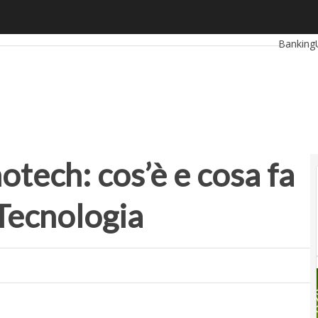
ch: cos’è e cosa fa l’Istituto Italiano di Tecnologia
Ultimi art
Banking
RetailUp
Proptec
otech: cos’è e cosa fa
i Tecnologia