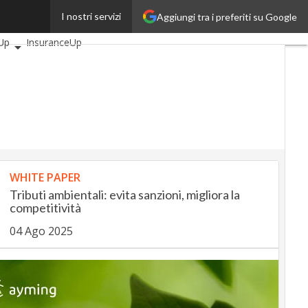
I nostri servizi
Aggiungi tra i preferiti su Google
icoli
AutomotiveUp
Up
InsuranceUp
SmartMobilityUp
h
Startup
WHITE PAPER
Tributi ambientali: evita sanzioni, migliora la
competitività
04 Ago 2025