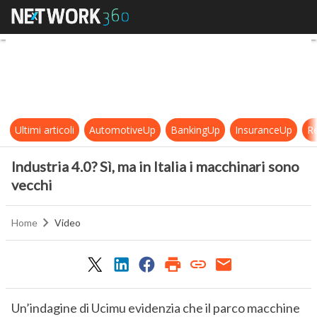
Industria 4.0? Sì, ma in Italia i mac
Ultimi articoli
AutomotiveUp
BankingUp
InsuranceUp
Re
Industria 4.0? Sì, ma in Italia i macchinari sono
vecchi
Home
Video
Un’indagine di Ucimu evidenzia che il parco macchine