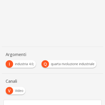
Argomenti
Q
R
V
quarta rivoluzione industriale
robot
vi
…
Canali
V
Video