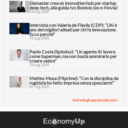
Elemaster crea un innovation hub per startup
deep tech, alla guida Ivo Boniolo (ex e-Novia)
29 Lug 2026
Intervista con Valeria de Flaviis (CDP): “L’AI è
uno dei migliori alleati per chi fa innovazione.
Ecco perché”
15 Lug 2026
Paolo Costa (Spindox): “Un agente AI lavora
come Superman, ma non basta ammirarlo per
creare valore”
10 Lug 2026
Matteo Musa (Fitprime): “Con la disciplina da
rugbista ho fatto impresa senza spezzarmi”
07 Lug 2026
Vedi tutti gli approfondimenti >