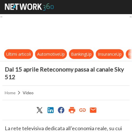
Dal 15 aprile Reteconomy passa al
Ultimi articoli
AutomotiveUp
BankingUp
InsuranceUp
Re
Dal 15 aprile Reteconomy passa al canale Sky
512
Home
Video
La rete televisiva dedicata all’economia reale, su cui