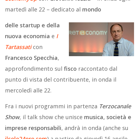
martedì alle 22 – dedicato al
mondo
delle startup e della
nuova economia
e
I
Tartassati
con
Francesco Specchia
,
approfondimento sul
fisco
raccontato dal
punto di vista del contribuente, in onda il
mercoledì alle 22.
Fra i nuovi programmi in partenza
Terzocanale
Show
, il talk show che unisce
musica, società e
imprese responsabili
, andrà in onda (anche su
ilsole24ore.com
) a partire da giovedì 16 aprile