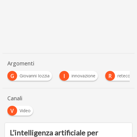
Argomenti
G
I
R
Giovanni Iozzia
innovazione
reteconom
Canali
V
Video
L’intelligenza artificiale per