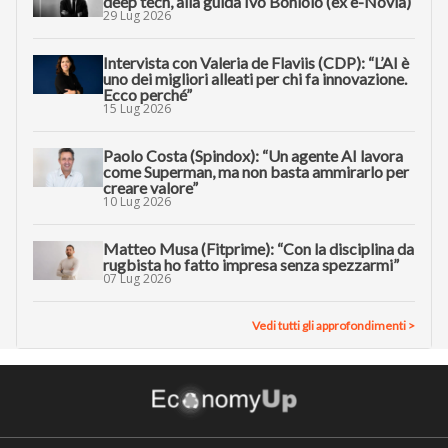
deep tech, alla guida Ivo Boniolo (ex e-Novia)
29 Lug 2026
Intervista con Valeria de Flaviis (CDP): “L’AI è
uno dei migliori alleati per chi fa innovazione.
Ecco perché”
15 Lug 2026
Paolo Costa (Spindox): “Un agente AI lavora
come Superman, ma non basta ammirarlo per
creare valore”
10 Lug 2026
Matteo Musa (Fitprime): “Con la disciplina da
rugbista ho fatto impresa senza spezzarmi”
07 Lug 2026
Vedi tutti gli approfondimenti >