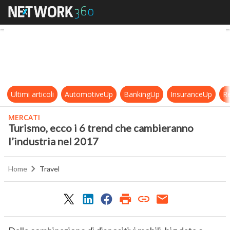
Turismo, ecco i 6 trend che cambie
Ultimi articoli
AutomotiveUp
BankingUp
InsuranceUp
Re
MERCATI
Turismo, ecco i 6 trend che cambieranno
l’industria nel 2017
Home
Travel