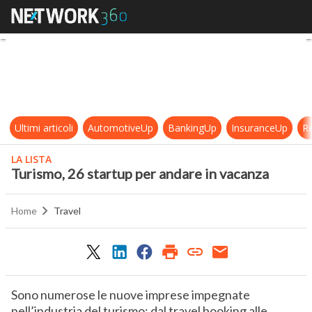
Turismo, 26 startup per andare in 
Ultimi articoli
AutomotiveUp
BankingUp
InsuranceUp
Re
LA LISTA
Turismo, 26 startup per andare in vacanza
Home
Travel
Sono numerose le nuove imprese impegnate
nell’industria del turismo: dal travel booking alle