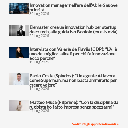
Innovation manager nell’era dell’AI: le 6 nuove
priorità
30 Lug 2026
Elemaster crea un innovation hub per startup
deep tech, alla guida Ivo Boniolo (ex e-Novia)
29 Lug 2026
Intervista con Valeria de Flaviis (CDP): “L’AI è
uno dei migliori alleati per chi fa innovazione.
Ecco perché”
15 Lug 2026
Paolo Costa (Spindox): “Un agente AI lavora
come Superman, ma non basta ammirarlo per
creare valore”
10 Lug 2026
Matteo Musa (Fitprime): “Con la disciplina da
rugbista ho fatto impresa senza spezzarmi”
07 Lug 2026
Vedi tutti gli approfondimenti >