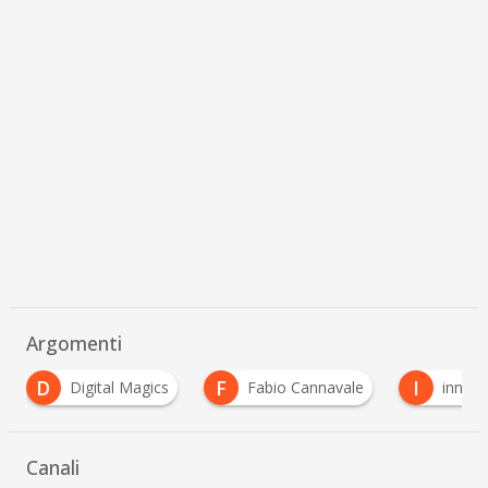
Argomenti
F
I
M
Fabio Cannavale
innovazione
Museme
Canali