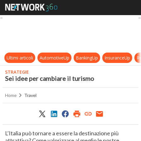
Sei idee per cambiare il turismo
Ultimi articoli
AutomotiveUp
BankingUp
InsuranceUp
Re
STRATEGIE
Sei idee per cambiare il turismo
Home
Travel
L’Italia può tornare a essere la destinazione più
attrattiva? Come valorizzare al meglio le nostre