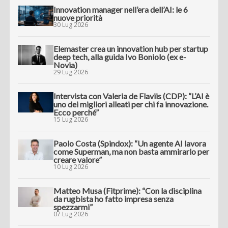
Innovation manager nell’era dell’AI: le 6
nuove priorità
30 Lug 2026
Elemaster crea un innovation hub per startup
deep tech, alla guida Ivo Boniolo (ex e-
Novia)
29 Lug 2026
Intervista con Valeria de Flaviis (CDP): “L’AI è
uno dei migliori alleati per chi fa innovazione.
Ecco perché”
15 Lug 2026
Paolo Costa (Spindox): “Un agente AI lavora
come Superman, ma non basta ammirarlo per
creare valore”
10 Lug 2026
Matteo Musa (Fitprime): “Con la disciplina
da rugbista ho fatto impresa senza
spezzarmi”
07 Lug 2026