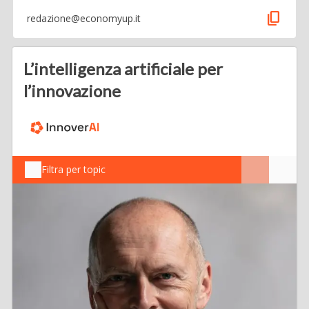
content_copy
redazione@economyup.it
L’intelligenza artificiale per
l’innovazione
Filtra per topic