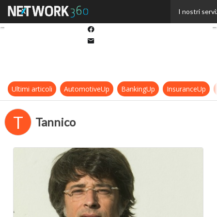
Twitter
I nostri servi
Linkedin
Facebook
Email
Ultimi articoli
AutomotiveUp
BankingUp
InsuranceUp
T
Tannico