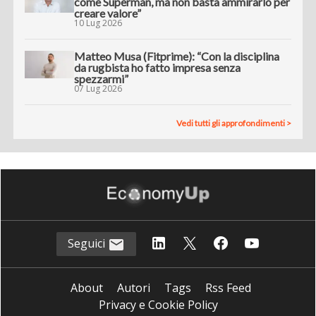
come Superman, ma non basta ammirarlo per
creare valore”
10 Lug 2026
Matteo Musa (Fitprime): “Con la disciplina
da rugbista ho fatto impresa senza
spezzarmi”
07 Lug 2026
Vedi tutti gli approfondimenti >
Seguici
About
Autori
Tags
Rss Feed
Privacy e Cookie Policy