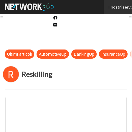
Twitter
I nostri servi
Linkedin
Facebook
Email
Ultimi articoli
AutomotiveUp
BankingUp
InsuranceUp
R
Reskilling