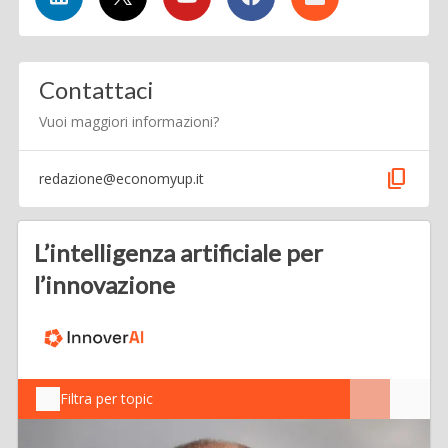
Contattaci
Vuoi maggiori informazioni?
content_copy
redazione@economyup.it
L’intelligenza artificiale per
l’innovazione
Filtra per topic