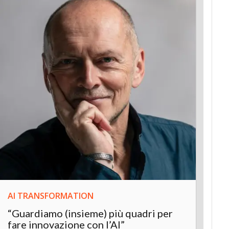
AI TRANSFORMATION
INNOV
“Guardiamo (insieme) più quadri per
Inter
fare innovazione con l’AI”
“L’AI 