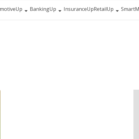
motiveUp
BankingUp
InsuranceUp
RetailUp
SmartM