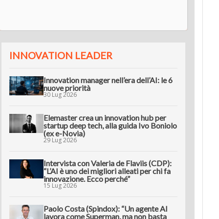
innov
INNOVATION LEADER
Innovation manager nell’era dell’AI: le 6
nuove priorità
30 Lug 2026
Elemaster crea un innovation hub per
startup deep tech, alla guida Ivo Boniolo
(ex e-Novia)
29 Lug 2026
Intervista con Valeria de Flaviis (CDP):
“L’AI è uno dei migliori alleati per chi fa
innovazione. Ecco perché”
15 Lug 2026
Paolo Costa (Spindox): “Un agente AI
lavora come Superman, ma non basta