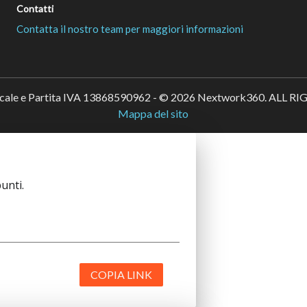
Contatti
Contatta il nostro team per maggiori informazioni
scale e Partita IVA 13868590962 - © 2026 Nextwork360. ALL 
Mappa del sito
unti.
COPIA LINK