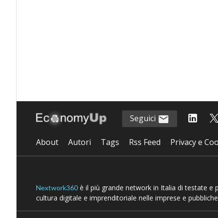
Seguici
About
Autori
Tags
Rss Feed
Privacy e Coo
è il più grande network in Italia di testate e
Nextwork360
cultura digitale e imprenditoriale nelle imprese e pubbliche