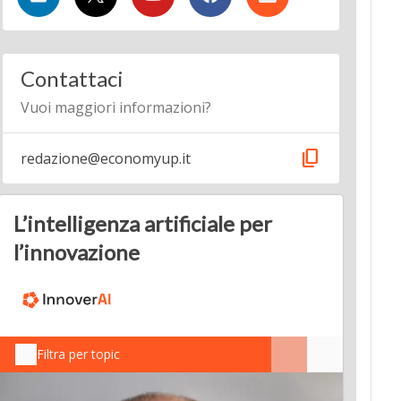
Contattaci
Vuoi maggiori informazioni?
content_copy
redazione@economyup.it
L’intelligenza artificiale per
l’innovazione
Filtra per topic