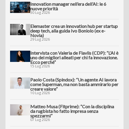
Innovation manager nell’era dell’AI: le 6
nuove priorità
30 Lug 2026
Elemaster crea un innovation hub per startup
deep tech, alla guida Ivo Boniolo (ex e-
Novia)
29 Lug 2026
Intervista con Valeria de Flaviis (CDP): “L’AI è
uno dei migliori alleati per chi fa innovazione.
Ecco perché”
15 Lug 2026
Paolo Costa (Spindox): “Un agente AI lavora
come Superman, ma non basta ammirarlo per
creare valore”
10 Lug 2026
Matteo Musa (Fitprime): “Con la disciplina
da rugbista ho fatto impresa senza
spezzarmi”
07 Lug 2026