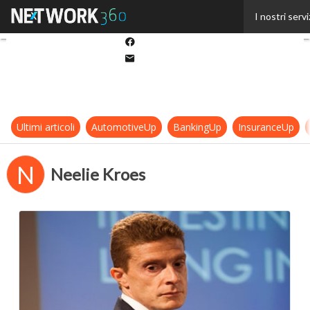
Twitter
I nostri servi
Linkedin
Facebook
Email
Ultimi articoli
AutomotiveUp
BankingUp
InsuranceUp
N
Neelie Kroes