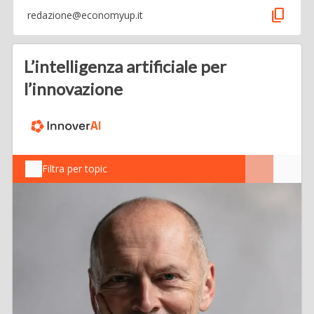
content_copy
redazione@economyup.it
L’intelligenza artificiale per
l’innovazione
Filtra per topic