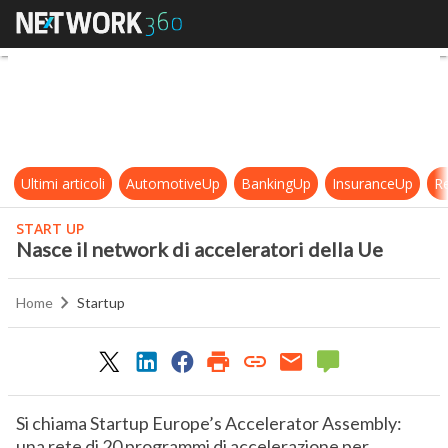
Nasce il network di acceleratori de
Ultimi articoli
AutomotiveUp
BankingUp
InsuranceUp
Re
START UP
Nasce il network di acceleratori della Ue
Home
Startup
Si chiama Startup Europe’s Accelerator Assembly:
una rete di 20 programmi di accelerazione per