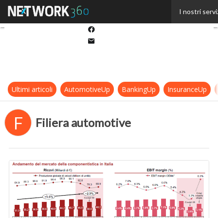
Twitter
I nostri servi
Linkedin
Facebook
Email
Ultimi articoli
AutomotiveUp
BankingUp
InsuranceUp
F
Filiera automotive