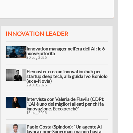
innov
INNOVATION LEADER
Innovation manager nell’era dell’AI: le 6
nuove priorità
30 Lug 2026
Elemaster crea un innovation hub per
startup deep tech, alla guida Ivo Boniolo
(ex e-Novia)
29 Lug 2026
Intervista con Valeria de Flaviis (CDP):
“L’AI è uno dei migliori alleati per chi fa
innovazione. Ecco perché”
15 Lug 2026
Paolo Costa (Spindox): “Un agente AI
lavora come Superman, ma non basta