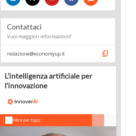
Contattaci
Vuoi maggiori informazioni?
content_copy
redazione@economyup.it
L’intelligenza artificiale per
l’innovazione
Filtra per topic