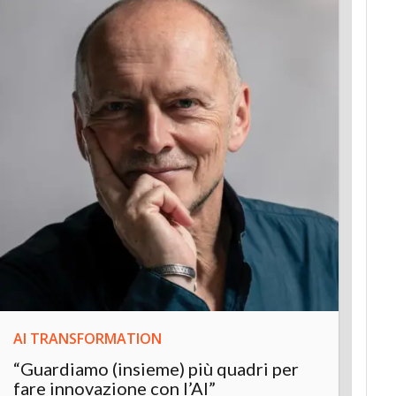
AI TRANSFORMATION
INNOV
“Guardiamo (insieme) più quadri per
Inter
fare innovazione con l’AI”
“L’AI 