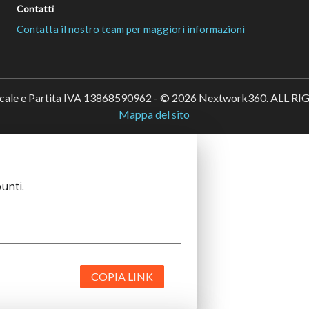
Contatti
Contatta il nostro team per maggiori informazioni
scale e Partita IVA 13868590962 - © 2026 Nextwork360. ALL 
Mappa del sito
unti.
COPIA LINK