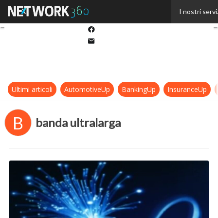
Twitter
I nostri servi
Linkedin
Facebook
Email
Ultimi articoli
AutomotiveUp
BankingUp
InsuranceUp
B
banda ultralarga