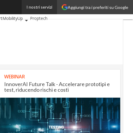
I nostri servizi
Aggiungi tra i preferiti su Google
BankingUp
tMobilityUp
Proptech
WEBINAR
InnoverAI Future Talk - Accelerare prototipi e
test, riducendo rischi e costi