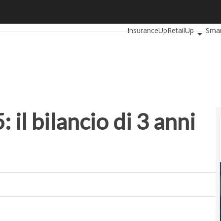
ilancio di 3 anni di startup policy
Ultimi articoli
AutomotiveUp
InsuranceUp
RetailUp
Smar
Startup
l bilancio di 3 anni