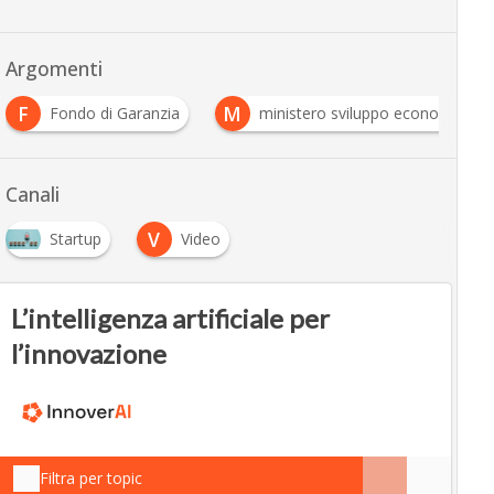
Argomenti
F
M
Fondo di Garanzia
ministero sviluppo economico
Canali
V
Startup
Video
L’intelligenza artificiale per
l’innovazione
Filtra per topic