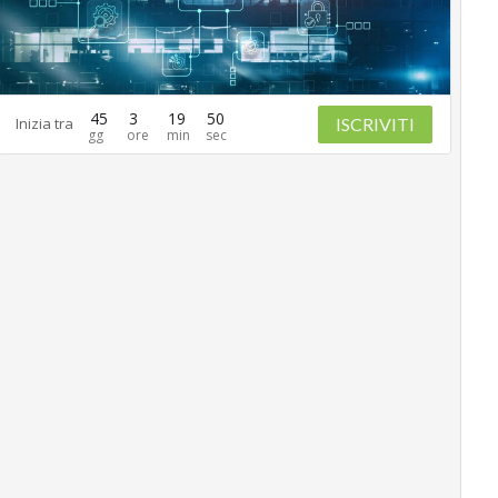
45
3
19
49
ISCRIVITI
Inizia tra