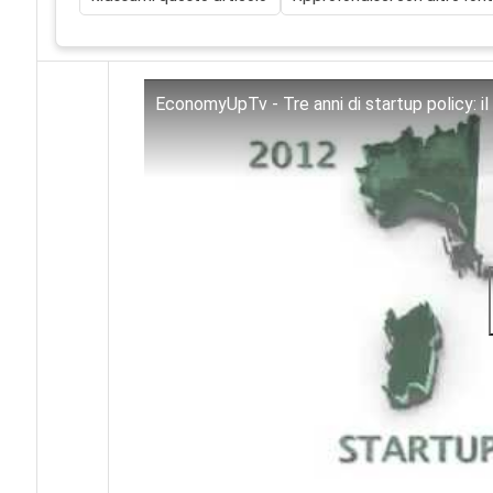
EconomyUpTv - Tre anni di startup policy: il 