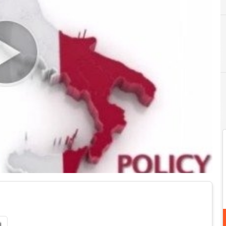
E
EconomyUp tv
i