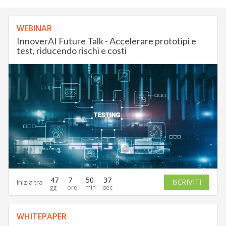
WEBINAR
InnoverAI Future Talk - Accelerare prototipi e
test, riducendo rischi e costi
47
7
50
37
Inizia tra
ISCRIVITI
WHITEPAPER