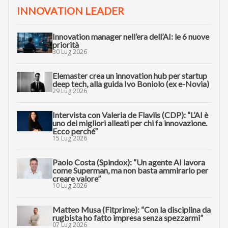
INNOVATION LEADER
Innovation manager nell’era dell’AI: le 6 nuove
priorità
30 Lug 2026
Elemaster crea un innovation hub per startup
deep tech, alla guida Ivo Boniolo (ex e-Novia)
29 Lug 2026
Intervista con Valeria de Flaviis (CDP): “L’AI è
uno dei migliori alleati per chi fa innovazione.
Ecco perché”
15 Lug 2026
Paolo Costa (Spindox): “Un agente AI lavora
come Superman, ma non basta ammirarlo per
creare valore”
10 Lug 2026
Matteo Musa (Fitprime): “Con la disciplina da
rugbista ho fatto impresa senza spezzarmi”
07 Lug 2026