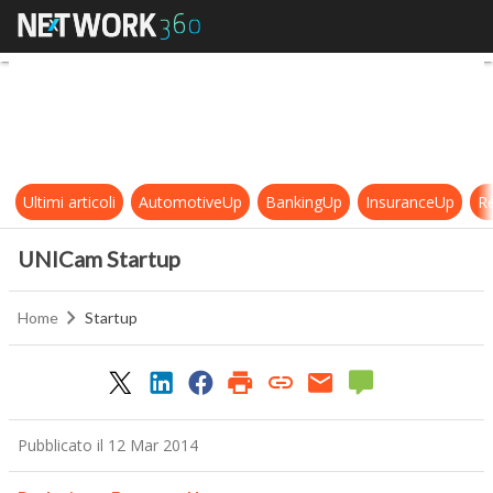
UNICam Startup
Ultimi articoli
AutomotiveUp
BankingUp
InsuranceUp
Re
UNICam Startup
Home
Startup
Pubblicato il 12 Mar 2014