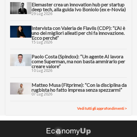
Elemaster crea un innovation hub per startup
deep tech, alla guida Ivo Boniolo (ex e-Novia)
29 Lug 2026
Intervista con Valeria de Flaviis (CDP): “L’AI è
uno dei migliori alleati per chi fa innovazione.
Ecco perché”
15 Lug 2026
Paolo Costa (Spindox): “Un agente AI lavora
come Superman, ma non basta ammirarlo per
creare valore”
10 Lug 2026
Matteo Musa (Fitprime): “Con la disciplina da
rugbista ho fatto impresa senza spezzarmi”
07 Lug 2026
Vedi tutti gli approfondimenti >