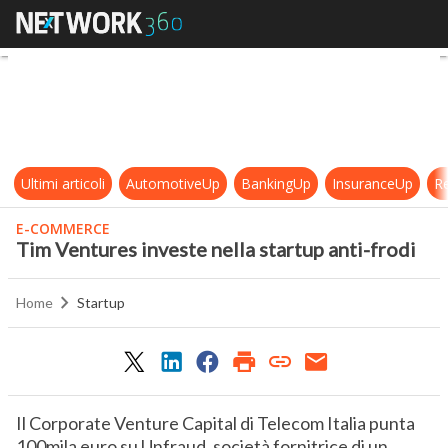
Tim Ventures investe nella startup
Ultimi articoli
AutomotiveUp
BankingUp
InsuranceUp
Re
E-COMMERCE
Tim Ventures investe nella startup anti-frodi
Home
Startup
Il Corporate Venture Capital di Telecom Italia punta
100mila euro su Unfraud, società fornitrice di un