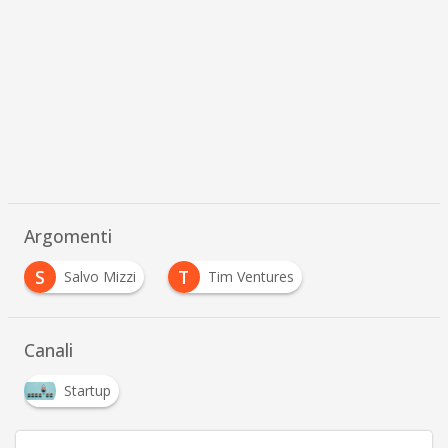
Argomenti
S
T
Salvo Mizzi
Tim Ventures
Canali
Startup