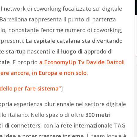
il network di coworking focalizzato sul digitale
 Barcellona rappresenta il punto di partenza
olo, nonostante l’enorme numero di coworking,
i presenti.
La capitale catalana sta diventando
te startup nascenti e il luogo di approdo di
tale
. E proprio
a EconomyUp Tv Davide Dattoli
ere ancora, in Europa e non solo.
dello per fare sistema”
]
pria esperienza pluriennale nel settore digitale
o italiano. Nello spazio di oltre
300 metri
ti di connettersi con la rete internazionale TAG
re idee e poter crescere insieme
. Il team locale è