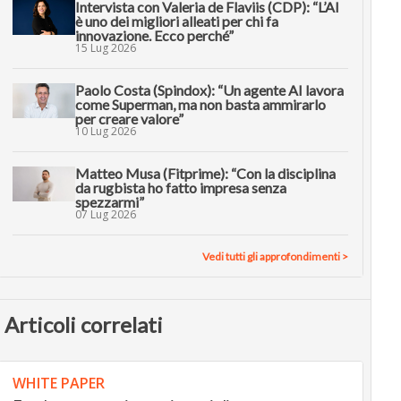
Intervista con Valeria de Flaviis (CDP): “L’AI
è uno dei migliori alleati per chi fa
innovazione. Ecco perché”
15 Lug 2026
Paolo Costa (Spindox): “Un agente AI lavora
come Superman, ma non basta ammirarlo
per creare valore”
10 Lug 2026
Matteo Musa (Fitprime): “Con la disciplina
da rugbista ho fatto impresa senza
spezzarmi”
07 Lug 2026
Vedi tutti gli approfondimenti >
Articoli correlati
WHITE PAPER