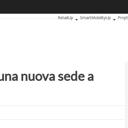
a nuova sede a Barcellona
Ultimi articoli
AutomotiveUp
Banki
RetailUp
SmartMobilityUp
Prop
una nuova sede a