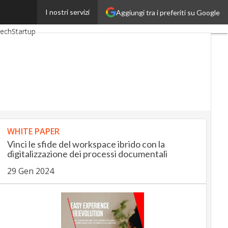
I nostri servizi
Aggiungi tra i preferiti su Google
ngUp
InsuranceUp
tech
Startup
WHITE PAPER
Vinci le sfide del workspace ibrido con la
digitalizzazione dei processi documentali
29 Gen 2024