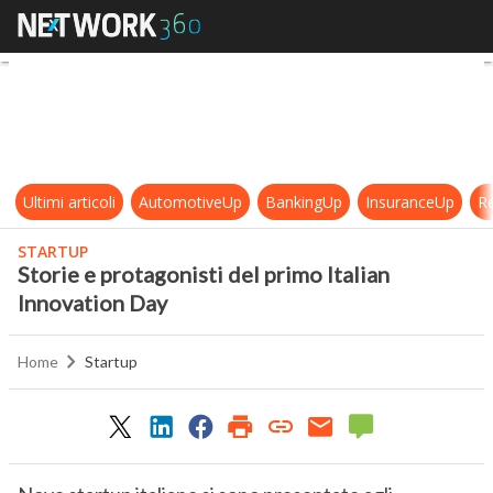
Storie e protagonisti del primo Ita
Ultimi articoli
AutomotiveUp
BankingUp
InsuranceUp
Re
STARTUP
Storie e protagonisti del primo Italian
Innovation Day
Home
Startup