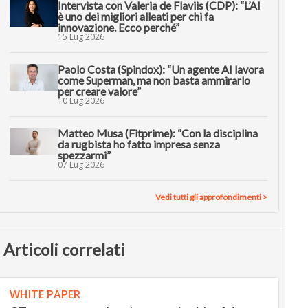
Intervista con Valeria de Flaviis (CDP): “L’AI
è uno dei migliori alleati per chi fa
innovazione. Ecco perché”
15 Lug 2026
Paolo Costa (Spindox): “Un agente AI lavora
come Superman, ma non basta ammirarlo
per creare valore”
10 Lug 2026
Matteo Musa (Fitprime): “Con la disciplina
da rugbista ho fatto impresa senza
spezzarmi”
07 Lug 2026
Vedi tutti gli approfondimenti >
Articoli correlati
WHITE PAPER