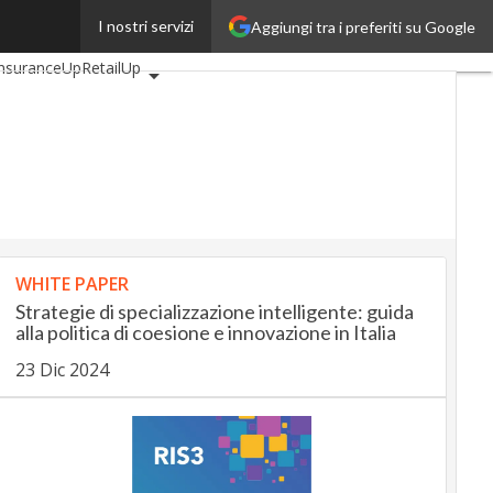
I nostri servizi
Aggiungi tra i preferiti su Google
tomotiveUp
InsuranceUp
RetailUp
p
Proptech
Startup
WHITE PAPER
Strategie di specializzazione intelligente: guida
alla politica di coesione e innovazione in Italia
23 Dic 2024