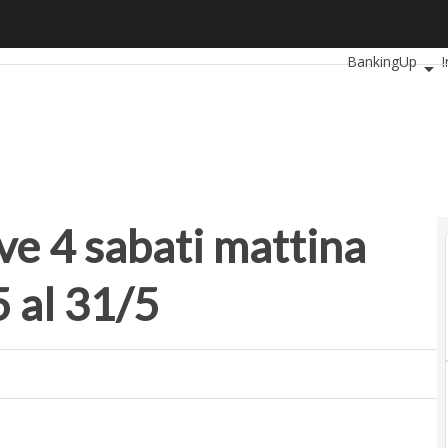
4 sabati mattina consecutivi, dal 10/5 al 31/5
Ultimi articoli
Au
BankingUp
SmartMobilityU
ve 4 sabati mattina
5 al 31/5