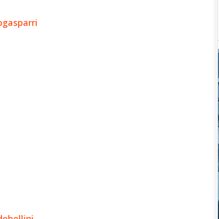
ogasparri
obellini