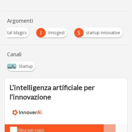
Argomenti
I
S
Digital Magics
Innogest
startup innovative
Canali
Startup
L’intelligenza artificiale per
l’innovazione
Filtra per topic