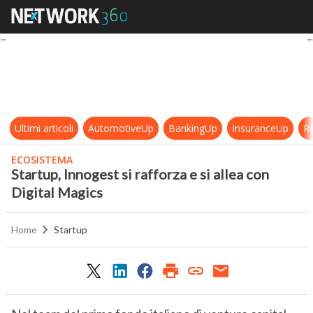
Startup, Innogest si rafforza e si a
Ultimi articoli
AutomotiveUp
BankingUp
InsuranceUp
Re
ECOSISTEMA
Startup, Innogest si rafforza e si allea con
Digital Magics
Home
Startup